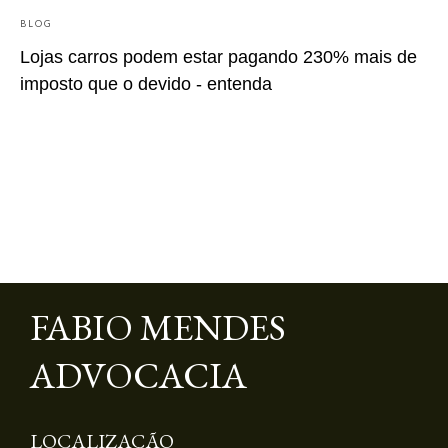
BLOG
B
Lojas carros podem estar pagando 230% mais de
I
imposto que o devido - entenda
b
FABIO MENDES
ADVOCACIA
LOCALIZAÇÃO