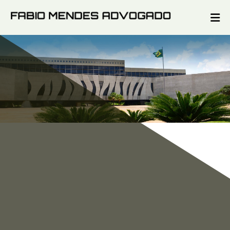
Direito De Propr
Direito Penal Econômico,
Ações possessórias, distrat
 Leis Especiais Penais.
de imóveis, tributos imobiliá
pessoa física ou jurídica).
Agende Uma Reunião