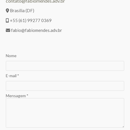
contato@fabiomendes.adv.br
Brasília (DF)
+55 (61) 99277 0369
fabio@fabiomendes.adv.br
Nome
E-mail
*
Mensagem
*