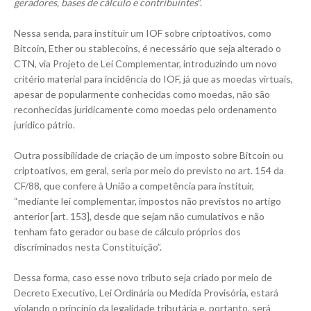
geradores, bases de cálculo e contribuintes
”.
Nessa senda, para instituir um IOF sobre criptoativos, como
Bitcoin, Ether ou stablecoins, é necessário que seja alterado o
CTN, via Projeto de Lei Complementar, introduzindo um novo
critério material para incidência do IOF, já que as moedas virtuais,
apesar de popularmente conhecidas como moedas, não são
reconhecidas juridicamente como moedas pelo ordenamento
jurídico pátrio.
Outra possibilidade de criação de um imposto sobre Bitcoin ou
criptoativos, em geral, seria por meio do previsto no art. 154 da
CF/88, que confere à União a competência para instituir,
“mediante lei complementar, impostos não previstos no artigo
anterior [art. 153], desde que sejam não cumulativos e não
tenham fato gerador ou base de cálculo próprios dos
discriminados nesta Constituição”.
Dessa forma, caso esse novo tributo seja criado por meio de
Decreto Executivo, Lei Ordinária ou Medida Provisória, estará
violando o princípio da legalidade tributária e, portanto, será