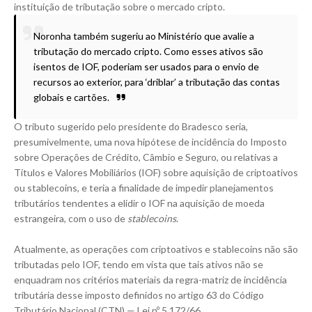
instituição de tributação sobre o mercado cripto.
Noronha também sugeriu ao Ministério que avalie a
tributação do mercado cripto. Como esses ativos são
isentos de IOF, poderiam ser usados para o envio de
recursos ao exterior, para ‘driblar’ a tributação das contas
globais e cartões.
O tributo sugerido pelo presidente do Bradesco seria,
presumivelmente, uma nova hipótese de incidência do Imposto
sobre Operações de Crédito, Câmbio e Seguro, ou relativas a
Títulos e Valores Mobiliários (IOF) sobre aquisição de criptoativos
ou stablecoins, e teria a finalidade de impedir planejamentos
tributários tendentes a elidir o IOF na aquisição de moeda
estrangeira, com o uso de
stablecoins
.
Atualmente, as operações com criptoativos e stablecoins não são
tributadas pelo
IOF
, tendo em vista que tais ativos não se
enquadram nos critérios materiais da regra-matriz de incidência
tributária desse imposto definidos no artigo 63 do
Código
Tributário Nacional (CTN) — Lei nº 5.172/66
.