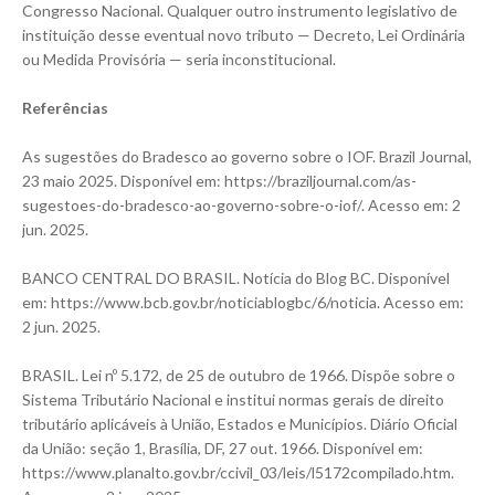
Congresso Nacional. Qualquer outro instrumento legislativo de
instituição desse eventual novo tributo — Decreto, Lei Ordinária
ou Medida Provisória — seria inconstitucional.
Referências
As sugestões do Bradesco ao governo sobre o IOF. Brazil Journal,
23 maio 2025. Disponível em:
https://braziljournal.com/as-
sugestoes-do-bradesco-ao-governo-sobre-o-iof/
. Acesso em: 2
jun. 2025.
BANCO CENTRAL DO BRASIL. Notícia do Blog BC. Disponível
em:
https://www.bcb.gov.br/noticiablogbc/6/noticia
. Acesso em:
2 jun. 2025.
BRASIL. Lei nº 5.172, de 25 de outubro de 1966. Dispõe sobre o
Sistema Tributário Nacional e institui normas gerais de direito
tributário aplicáveis à União, Estados e Municípios. Diário Oficial
da União: seção 1, Brasília, DF, 27 out. 1966. Disponível em:
https://www.planalto.gov.br/ccivil_03/leis/l5172compilado.htm
.