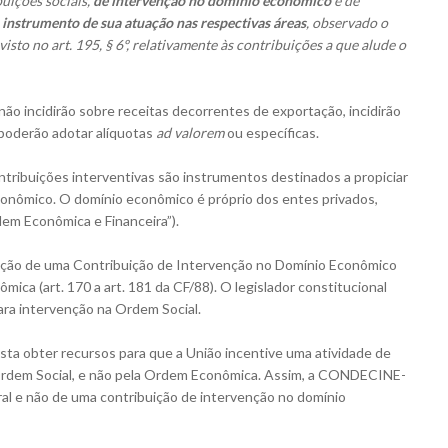
uições sociais,
de intervenção no domínio econômico
e de
instrumento de sua atuação nas respectivas áreas
, observado o
previsto no art. 195, § 6º, relativamente às contribuições a que alude o
não incidirão sobre receitas decorrentes de exportação, incidirão
 poderão adotar alíquotas
ad valorem
ou específicas.
ribuições interventivas são instrumentos destinados a propiciar
 econômico. O domínio econômico é próprio dos entes privados,
dem Econômica e Financeira”).
tuição de uma Contribuição de Intervenção no Domínio Econômico
ca (art. 170 a art. 181 da CF/88). O legislador constitucional
para intervenção na Ordem Social.
 obter recursos para que a União incentive uma atividade de
a Ordem Social, e não pela Ordem Econômica. Assim, a CONDECINE-
ral e não de uma contribuição de intervenção no domínio