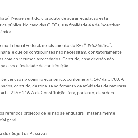
alista). Nesse sentido, o produto de sua arrecadação está
ca pública. No caso das CIDEs, sua finalidade é a de incentivar
nômica.
remo Tribunal Federal, no julgamento do RE nº 396.266/SC²,
inária, e que os contribuintes não necessitam, obrigatoriamente,
adas com os recursos arrecadados. Contudo, essa decisão não
passivo e finalidade da contribuição.
intervenção no domínio econômico, conforme art. 149 da CF/88. A
nados, contudo, destina-se ao fomento de atividades de natureza
s arts. 216 e 216-A da Constituição, fora, portanto, da ordem
os referidos projetos de lei não se enquadra - materialmente -
ial geral.
ca dos Sujeitos Passivos