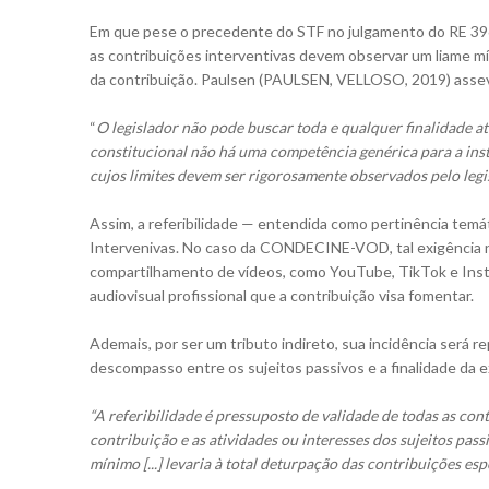
Em que pese o precedente do STF no julgamento do RE 396
as contribuições interventivas devem observar um liame míni
da contribuição. Paulsen (PAULSEN, VELLOSO, 2019) asse
“
O legislador não pode buscar toda e qualquer finalidade at
constitucional não há uma competência genérica para a insti
cujos limites devem ser rigorosamente observados pelo legi
Assim, a referibilidade — entendida como pertinência temá
Intervenivas. No caso da CONDECINE-VOD, tal exigência n
compartilhamento de vídeos, como YouTube, TikTok e Inst
audiovisual profissional que a contribuição visa fomentar.
Ademais, por ser um tributo indireto, sua incidência será 
descompasso entre os sujeitos passivos e a finalidade d
“A referibilidade é pressuposto de validade de todas as contri
contribuição e as atividades ou interesses dos sujeitos pass
mínimo [...] levaria à total deturpação das contribuições esp