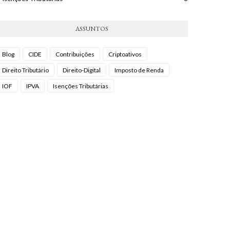
ASSUNTOS
Blog
CIDE
Contribuições
Criptoativos
Direito Tributário
Direito-Digital
Imposto de Renda
IOF
IPVA
Isenções Tributárias