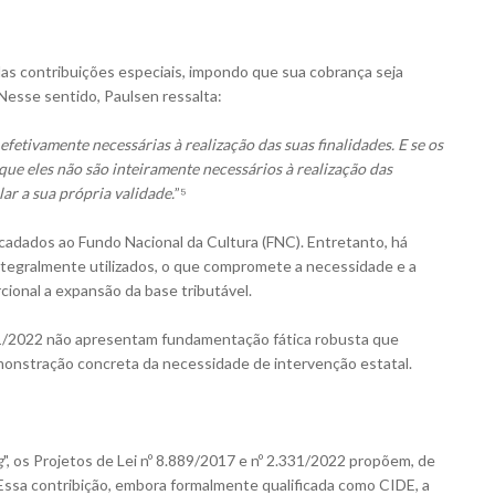
das contribuições especiais, impondo que sua cobrança seja
. Nesse sentido, Paulsen ressalta:
etivamente necessárias à realização das suas finalidades. E se os
que eles não são inteiramente necessários à realização das
ar a sua própria validade.
”⁵
ecadados ao
Fundo Nacional da Cultura (FNC)
. Entretanto, há
ntegralmente utilizados, o que compromete a necessidade e a
ional a expansão da base tributável.
331/2022 não apresentam fundamentação fática robusta que
emonstração concreta da necessidade de intervenção estatal.
g
", os Projetos de Lei nº 8.889/2017 e nº 2.331/2022 propõem, de
ssa contribição, embora formalmente qualificada como CIDE, a