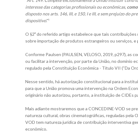
"
Art. 149. Compete exclusivamente à União instituir contrib
interesse das categorias profissionais ou econômicas,
como 
disposto nos arts. 146, III, e 150, I e III, e sem prejuízo do 
dispositivo
."¹
O §2º do referido artigo estabelece que tais contribuições 
sobre importação de produtos estrangeiros ou serviços, e
Conforme Paulsen (PAULSEN, VELOSO, 2019, p297), as cont
ou facilitar a intervenção, por parte da União, no domínio
regulado pela Constituição Econômica - Título VII (“Da Or
Nesse sentido, há autorização constitucional para a insti
para que a União promova uma intervenção na Ordem Econômi
originário não autorizou, portanto, a instituição de CIDEs 
Mais adiante mostraremos que a CONCEDINE-VOD se presta
natureza cultural, obras cinematográficas, reguladas pel
VOD tem natureza jurídica de contribuição interventiva ge
econômico.