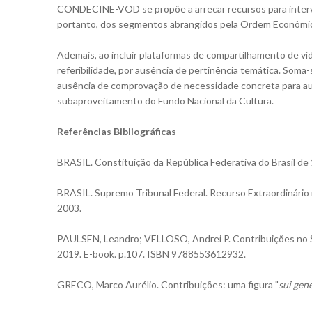
CONDECINE-VOD se propõe a arrecar recursos para interve
portanto, dos segmentos abrangidos pela Ordem Econômica
Ademais, ao incluir plataformas de compartilhamento de víd
referibilidade, por ausência de pertinência temática. Soma-se
ausência de comprovação de necessidade concreta para a
subaproveitamento do Fundo Nacional da Cultura.
Referências Bibliográficas
BRASIL. Constituição da República Federativa do Brasil de 19
BRASIL. Supremo Tribunal Federal. Recurso Extraordinário n
2003.
PAULSEN, Leandro; VELLOSO, Andrei P. Contribuições no Siste
2019. E-book. p.107. ISBN 9788553612932.
GRECO, Marco Aurélio. Contribuições: uma figura "
sui gen