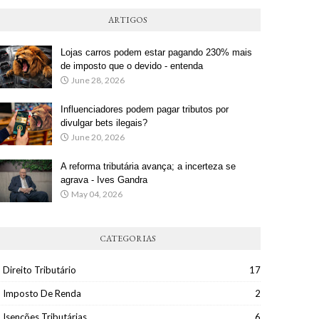
ARTIGOS
Lojas carros podem estar pagando 230% mais
de imposto que o devido - entenda
June 28, 2026
Influenciadores podem pagar tributos por
divulgar bets ilegais?
June 20, 2026
A reforma tributária avança; a incerteza se
agrava - Ives Gandra
May 04, 2026
CATEGORIAS
Direito Tributário
17
Imposto De Renda
2
Isenções Tributárias
6