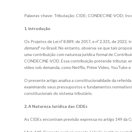
Palavras-chave: Tributação; CIDE; CONDECINE-VOD; Inconst
1. Introdução
Os Projetos de Lei nº 8.889, de 2017, e nº 2.331, de 2022, 
demand
" no Brasil. No entanto, observa-se que tais propo
uma contribuição com natureza jurídica formal de Contrib
CONDECINE-VOD. Essa contribuição pretende tributar, em 
vídeo sob demanda, como Netflix, Prime Video, YouTube e s
O presente artigo analisa a constitucionalidade da referida 
examinando seus pressupostos e fundamentos normativos e
constitucionais do sistema tributário.
2. A Natureza Jurídica das CIDEs
As CIDEs encontram previsão expressa no artigo 149 da Co