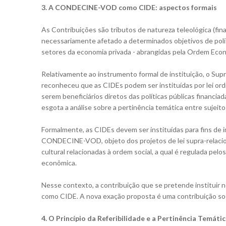
3. A CONDECINE-VOD como CIDE: aspectos formais
As Contribuições são tributos de natureza teleológica (fin
necessariamente afetado a determinados objetivos de políti
setores da economia privada - abrangidas pela Ordem Eco
Relativamente ao instrumento formal de instituição, o Sup
reconheceu que as CIDEs podem ser instituídas por lei ord
serem beneficiários diretos das políticas públicas financi
esgota a análise sobre a pertinência temática entre sujeito 
Formalmente, as CIDEs devem ser instituídas para fins de 
CONDECINE-VOD, objeto dos projetos de lei supra-relacio
cultural relacionadas à ordem social, a qual é regulada pelo
econômica.
Nesse contexto, a contribuição que se pretende instituir n
como CIDE. A nova exação proposta é uma contribuição soc
4. O Princípio da Referibilidade e a Pertinência Temáti