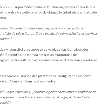
.266/SC supra mencionado, a doutrina majoritária entende que
mo entre o sujeito passivo da obrigação tributária e a finalidade
vera:
ravés das contribuições especiais, pois no nosso sistema
tuição de tais tributos. O que existe são competências específicas,
slador.
”³
tica — constitui pressuposto de validade das Contribuições
ão é atendida, na medida em que as plataformas de
agram, entre outros, não possuem relação direta com a produção
repassada aos usuários das plataformas, configurando evidente
a exação. Como também destaca Paulsen:
buições especiais [...] relativa à pertinência entre a finalidade da
ivos (referibilidade como pertinência). A negação desse liame
eciais
.”⁴