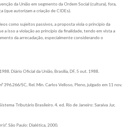
nção da União em segmento da Ordem Social (cultura), fora,
 (que autorizam a criação de CIDEs).
eos como sujeitos passivos, a proposta viola o princípio da
 a isso a violação ao princípio da finalidade, tendo em vista a
umento da arrecadação, especialmente considerando o
88. Diário Oficial da União, Brasília, DF, 5 out. 1988.
º 396.266/SC, Rel. Min. Carlos Velloso, Pleno, julgado em 11 nov.
ma Tributário Brasileiro. 4. ed. Rio de Janeiro: Saraiva Jur,
eris
". São Paulo: Dialética, 2000.