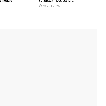
s ilegais?
se agrava - Ives Gandra
May 04, 2026