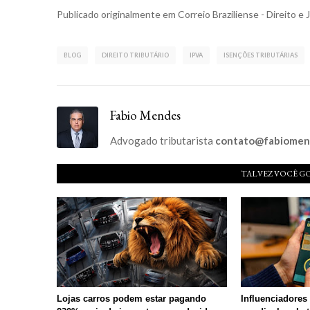
Publicado originalmente em
Correio Braziliense - Direito e 
BLOG
DIREITO TRIBUTÁRIO
IPVA
ISENÇÕES TRIBUTÁRIAS
Fabio Mendes
Advogado tributarista
contato@fabiomend
TALVEZ VOCÊ G
Lojas carros podem estar pagando
Influenciadores