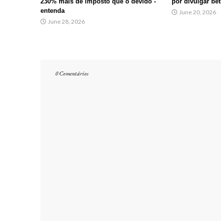
230% mais de imposto que o devido -
por divulgar bet
entenda
June 20, 2026
June 28, 2026
0 Comentários