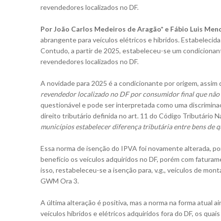
revendedores localizados no DF.
Por João Carlos Medeiros de Aragão* e Fábio Luis Men
abrangente para veículos elétricos e híbridos. Estabelecid
Contudo, a partir de 2025, estabeleceu-se um condicionant
revendedores localizados no DF.
A novidade para 2025 é a condicionante por origem, assim d
revendedor localizado no DF por consumidor final que não e
questionável e pode ser interpretada como uma discrimina
direito tributário definida no art. 11 do
Código Tributário N
municípios estabelecer diferença tributária entre bens de 
Essa norma de isenção do IPVA foi novamente alterada, por
benefício os veículos adquiridos no DF, porém com faturam
isso, restabeleceu-se a isenção para, v.g., veículos de m
GWM Ora 3.
A última alteração é positiva, mas a norma na forma atual a
veículos híbridos e elétricos adquiridos fora do DF, os qua