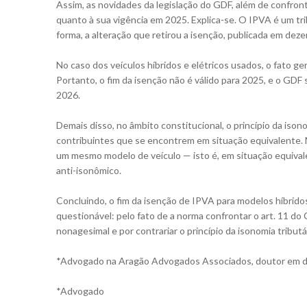
Assim, as novidades da legislação do GDF, além de confro
quanto à sua vigência em 2025. Explica-se. O IPVA é um tr
forma, a alteração que retirou a isenção, publicada em deze
No caso dos veículos híbridos e elétricos usados, o fato ge
Portanto, o fim da isenção não é válido para 2025, e o GDF 
2026.
Demais disso, no âmbito constitucional, o princípio da ison
contribuintes que se encontrem em situação equivalente. N
um mesmo modelo de veículo — isto é, em situação equivalen
anti-isonômico.
Concluindo, o fim da isenção de IPVA para modelos híbridos
questionável: pelo fato de a norma confrontar o art. 11 do C
nonagesimal e por contrariar o princípio da isonomia tributá
*Advogado na Aragão Advogados Associados, doutor em dir
*Advogado