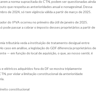
ntarem a norma supracitada do CTN, podem ser questionadas ainda
ibuto que respeita as anterioridades anual e nonagesimal. Dessa
mbro de 2024, só tem vigência válida a partir de março de 2025.
rador do IPVA ocorreu no primeiro dia útil de janeiro de 2025.
só pode passar a cobrar o imposto desses proprietários a partir de
omia tributária veda a instituição de tratamento desigual entre
o caso em análise, a legislação do GDF diferencia proprietários de
te — em função do local de aquisição, o que, ao nosso sentir, é
 e elétricos adquiridos fora do DF se mostra triplamente
TN, por violar a limitação constitucional da anterioridade
ria.
eito constitucional