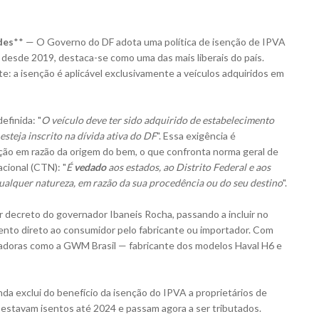
des
** — O Governo do DF adota uma política de isenção de IPVA
a
desde 2019
, destaca-se como uma das mais liberais do país.
e: a isenção é aplicável exclusivamente a veículos adquiridos em
efinida: "
O veículo deve ter sido adquirido de estabelecimento
steja inscrito na dívida ativa do DF
". Essa exigência é
ção em razão da origem do bem, o que confronta norma geral de
acional (CTN)
: "
É
vedado
aos estados, ao Distrito Federal e aos
qualquer natureza, em razão da sua procedência ou do seu destino
".
 decreto do governador Ibaneis Rocha, passando a incluir no
ento direto ao consumidor pelo fabricante ou importador. Com
ontadoras como a GWM Brasil — fabricante dos modelos Haval H6 e
inda exclui do benefício da isenção do IPVA a proprietários de
is estavam isentos até 2024 e passam agora a ser tributados.