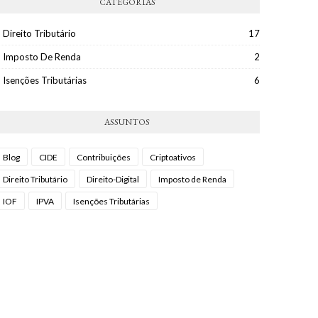
CATEGORIAS
Direito Tributário
17
Imposto De Renda
2
Isenções Tributárias
6
ASSUNTOS
Blog
CIDE
Contribuições
Criptoativos
Direito Tributário
Direito-Digital
Imposto de Renda
IOF
IPVA
Isenções Tributárias